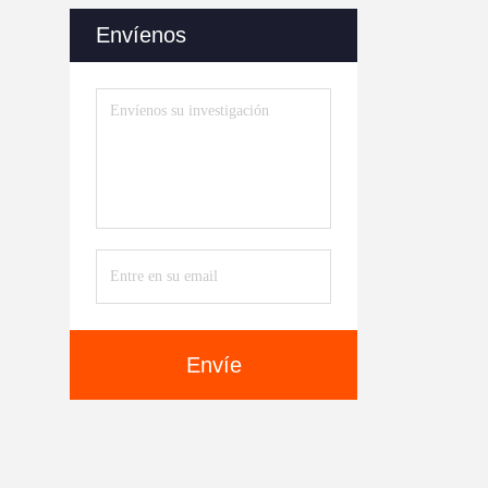
Perforada
(4)
Envíenos
Envíe