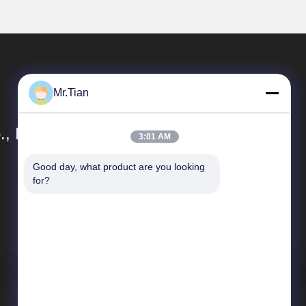
Mr.Tian
, Ltd.
3:01 AM
Good day, what product are you looking 
Vínculos Rápidos
for?
Perfil de compañía
Control de calidad
Mapa del Sitio
Políticas de privacidad