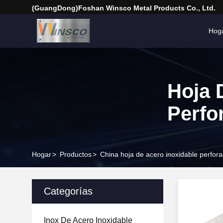
(GuangDong)Foshan Winsco Metal Products Co., Ltd.
Hog
Hoja 
Perfo
Hogar
>
Productos
>
China hoja de acero inoxidable perfor
Categorías
Inox De Acero Inoxidable