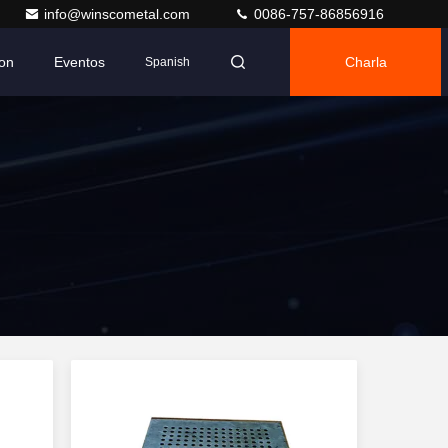
info@winscometal.com
0086-757-86856916
on
Eventos
Charla
Spanish