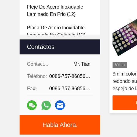
Fleje De Acero Inoxidable
Laminado En Frío
(12)
Placa De Acero Inoxidable
Laminada En Caliente
(12)
Contactos
Hoja De Acero Inoxidable 2B
(144)
Contactos:
Mr. Tian
Vídeo
Hoja De Acero Inoxidable De
3m m colori
Teléfono:
0086-757-86856916
La Rayita
(40)
redondo sup
Fax:
0086-757-86856916
espejo de l
Hoja De Acero Inoxidable Del
Elevador
(12)
Stainless Steel Decorative
Wire Mesh
(12)
Habla Ahora.
Hoja De Acero Inoxidable