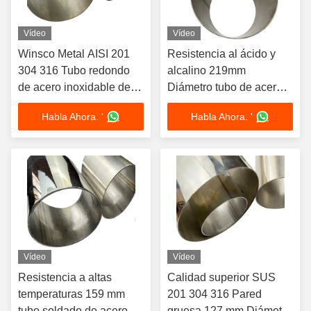
Vídeo
Vídeo
Winsco Metal AISI 201
Resistencia al ácido y
304 316 Tubo redondo
alcalino 219mm
de acero inoxidable de
Diámetro tubo de acero
gran tamaño de 325 mm
inoxidable 201 304 316
Habla Ahora. '
Habla Ahora. '
de diámetro de pared
Grado grande OD de
gruesa
pared gruesa tubo
redondo de acero
inoxidable
Vídeo
Vídeo
Resistencia a altas
Calidad superior SUS
temperaturas 159 mm
201 304 316 Pared
tubo soldado de acero
gruesa 127 mm Diámetro