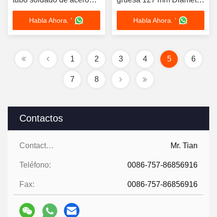
inoxidable AISI201 304
grande tubo redondo de
Habla Ahora. '
Habla Ahora. '
316 tubo de pared
acero inoxidable
gruesa de acero
inoxidable redondo de
gran diámetro
1
2
3
4
5
6
7
8
Contactos
Contactos:
Mr. Tian
Teléfono:
0086-757-86856916
Fax:
0086-757-86856916