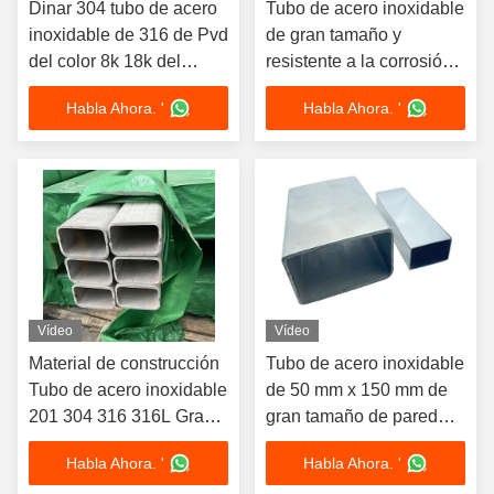
Dinar 304 tubo de acero
Tubo de acero inoxidable
inoxidable de 316 de Pvd
de gran tamaño y
del color 8k 18k del
resistente a la corrosión,
espejo del cuarto de
con soldadura, de grado
Habla Ahora. '
Habla Ahora. '
baño de toalla del
150 mmx300 mm
estante del tubo de la
ducha accesorios de los
recintos
Vídeo
Vídeo
Material de construcción
Tubo de acero inoxidable
Tubo de acero inoxidable
de 50 mm x 150 mm de
201 304 316 316L Grado
gran tamaño de pared
de gran tamaño Molino
gruesa de tubo de metal
Habla Ahora. '
Habla Ahora. '
rectangular
inoxidable ASTM A554