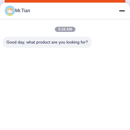
Mr.Tian
5:16 AM
(GuangDong)Foshan Winsco Metal Products
Good day, what product are you looking for?
Co., Ltd.
info@winscometal.com
0086-757-86856916
Oficina central: Sitio 1006, edificio A, plaza de la estrella,
no. B270, avenida del este de Lecong, ciudad de Lecong,
distrito de Shunde, ciudad de Foshan, provincia de
Guangdong, China.
Buena calidad de China Inox de acero inoxidable Proveedor.