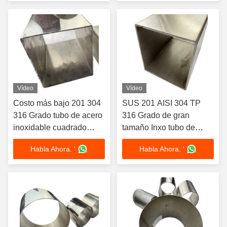
80mmx180mm Tubo de
201 304 316 tubo
acero inoxidable
rectangular de acero
inoxidable
Vídeo
Vídeo
Costo más bajo 201 304
SUS 201 AISI 304 TP
316 Grado tubo de acero
316 Grado de gran
inoxidable cuadrado
tamaño Inxo tubo de
espejo mancha
pared gruesa
Habla Ahora. '
Habla Ahora. '
finalizado
120mmx120mm de acero
200mmx200mm tubo de
inoxidable tubo cuadrado
acero inoxidable de gran
tamaño